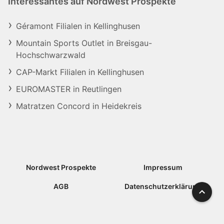
Interessantes auf Nordwest Prospekte
Géramont Filialen in Kellinghusen
Mountain Sports Outlet in Breisgau-
Hochschwarzwald
CAP-Markt Filialen in Kellinghusen
EUROMASTER in Reutlingen
Matratzen Concord in Heidekreis
Nordwest Prospekte
Impressum
AGB
Datenschutzerklärung
Nach