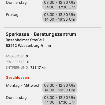
Donnerstag
08:30
-
12:30 Uhr
14:00
-
17:30 Uhr
Freitag
08:30
-
12:30 Uhr
14:00
-
16:30 Uhr
Sparkasse - Beratungszentrum
Rosenheimer Straße 1
83512 Wasserburg A. Inn
ANGEBOTE:
0
PROSPEKTE:
0
ENTFERNUNG:
728,17 km
Geschlossen
Montag - Mittwoch
08:30
-
12:30 Uhr
14:00
-
16:30 Uhr
Donnerstag
08:30
-
12:30 Uhr
14:00
-
17:30 Uhr